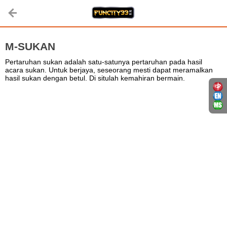
person
mode_edit
LOGIN
DAFTAR
M-SUKAN
Pertaruhan sukan adalah satu-satunya pertaruhan pada hasil
acara sukan. Untuk berjaya, seseorang mesti dapat meramalkan
hasil sukan dengan betul. Di situlah kemahiran bermain.